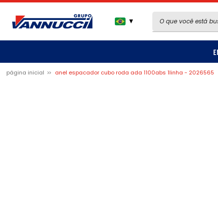
▼
E
página inicial
anel espacador cubo roda ada 1100abs 1linha - 2026565