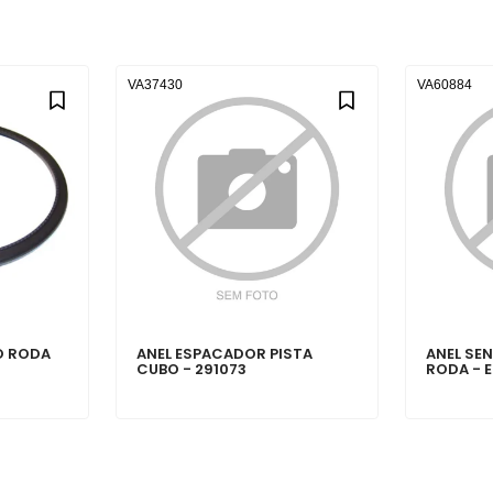
VA37430
VA60884
O RODA
ANEL ESPACADOR PISTA
ANEL SE
6
CUBO - 291073
RODA - 