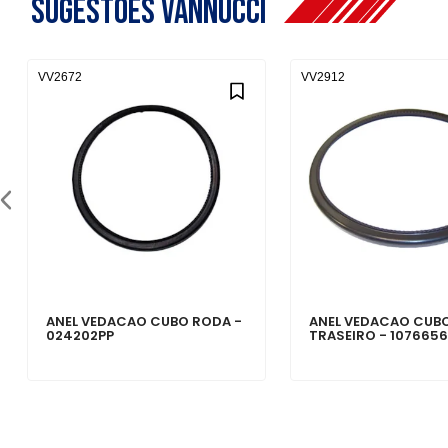
Sugestões Vannucci
VV2672
VV2912
ANEL VEDACAO CUBO RODA -
ANEL VEDACAO CUB
024202PP
TRASEIRO - 107665