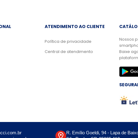
IONAL
ATENDIMENTO AO CLIENTE
CATÁLO
Nossos p
Política de privacidade
smartpho
Central de atendimento
Baixe ag
platafor
SEGURA
cci.com.br
R. Emílio Goeldi, 94 - Lapa de Baix