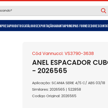
mpresa
Produtos
Catálogos
Exportação
Garantia
Principais Fornecedores
Conta
Cód Vannucci: VS3790-3638
ANEL ESPACADOR CUBO
- 2026565
Aplicação: SCANIA SERIE 4/5 C/ ABS 03/18
Similares: 2026565 | 522858
Codigo Original: 2026565