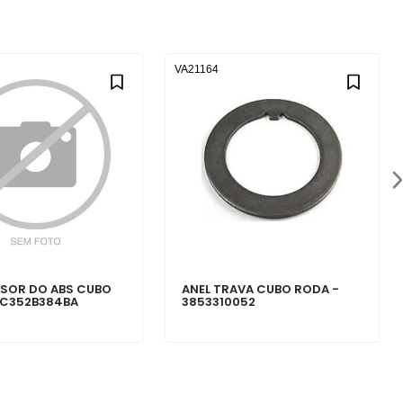
VA21164
NSOR DO ABS CUBO
ANEL TRAVA CUBO RODA -
EC352B384BA
3853310052