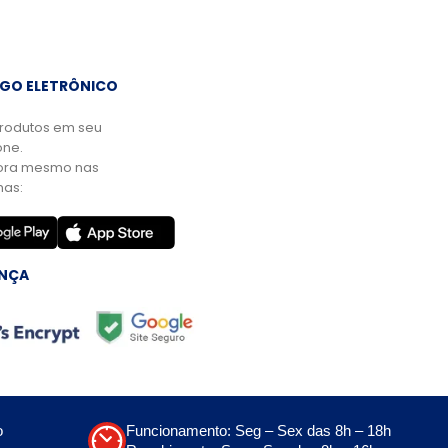
GO ELETRÔNICO
rodutos em seu
ne.
ora mesmo nas
mas:
NÇA
o
Funcionamento: Seg – Sex das 8h – 18h