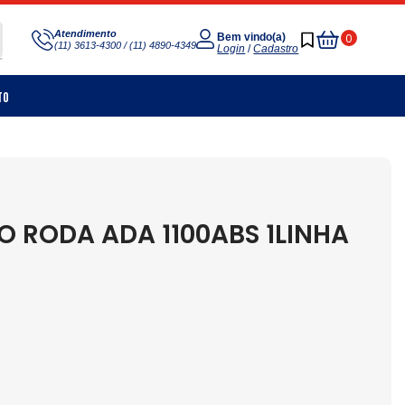
Meu
Atendimento
0
Bem vindo(a)
(11) 3613-4300 / (11) 4890-4349
Carrinho
Login
/
Cadastro
to
 RODA ADA 1100ABS 1LINHA