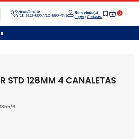
Meu
Atendimento
0
Bem vindo(a)
(11) 3613-4300 / (11) 4890-4349
Carrinho
Login
/
Cadastro
to
R STD 128MM 4 CANALETAS
M355/6