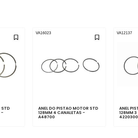
VA16023
VA12137
 STD
ANEL DO PISTAO MOTOR STD
ANEL PI
 -
128MM 4 CANALETAS -
128MM 3
A48700
422030