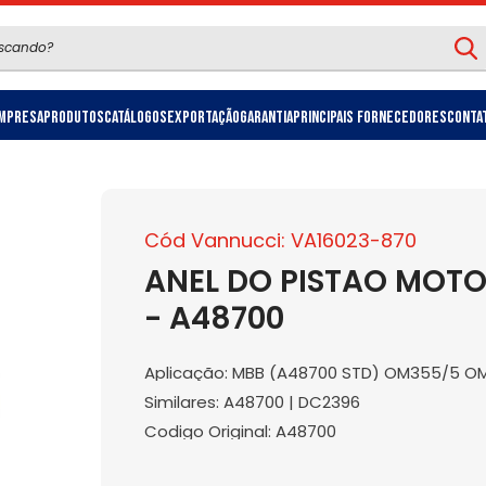
mpresa
Produtos
Catálogos
Exportação
Garantia
Principais Fornecedores
Conta
Cód Vannucci: VA16023-870
ANEL DO PISTAO MOTO
- A48700
Aplicação: MBB (A48700 STD) OM355/5 O
Similares: A48700 | DC2396
Codigo Original: A48700