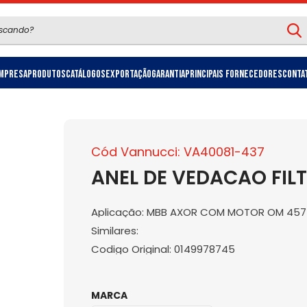
mpresa
Produtos
Catálogos
Exportação
Garantia
Principais Fornecedores
Conta
Cód Vannucci: VA40081-437
ANEL DE VEDACAO FILT
Aplicação: MBB AXOR COM MOTOR OM 457
Similares:
Codigo Original: 0149978745
MARCA