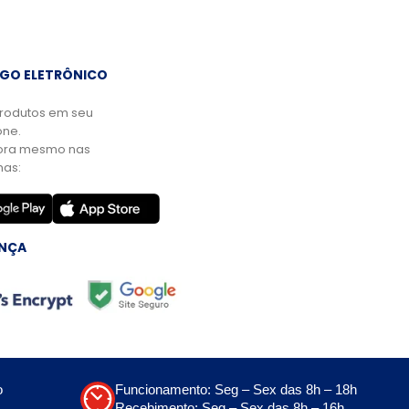
GO ELETRÔNICO
rodutos em seu
ne.
ora mesmo nas
mas:
NÇA
o
Funcionamento: Seg – Sex das 8h – 18h
Recebimento: Seg – Sex das 8h – 16h