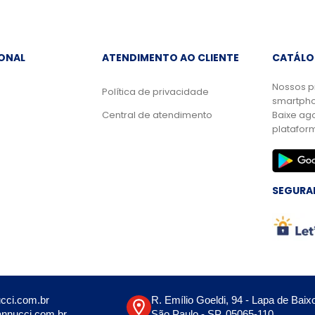
IONAL
ATENDIMENTO AO CLIENTE
CATÁLO
Nossos p
Política de privacidade
smartpho
Central de atendimento
Baixe ag
platafor
SEGURA
cci.com.br
R. Emílio Goeldi, 94 - Lapa de Baix
nnucci.com.br
São Paulo - SP, 05065-110