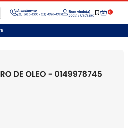
Meu
Atendimento
0
Bem vindo(a)
(11) 3613-4300 / (11) 4890-4349
Carrinho
Login
/
Cadastro
to
RO DE OLEO - 0149978745