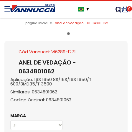
0
▼
página inicial
anel de vedação - 0634801062
Cód Vannucci: VI6289-1271
ANEL DE VEDAÇÃO -
0634801062
Aplicação: 16S 1650 8S/16S/16S 1650/T
600/3MD35/T 3500
Similares: 0634801062
Codigo Original: 0634801062
MARCA