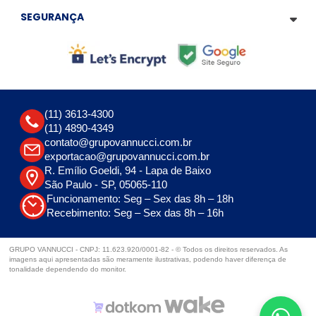
SEGURANÇA
(11) 3613-4300
(11) 4890-4349
contato@grupovannucci.com.br
exportacao@grupovannucci.com.br
R. Emílio Goeldi, 94 - Lapa de Baixo
São Paulo - SP, 05065-110
Funcionamento: Seg – Sex das 8h – 18h
Recebimento: Seg – Sex das 8h – 16h
GRUPO VANNUCCI - CNPJ: 11.623.920/0001-82 - © Todos os direitos reservados. As
imagens aqui apresentadas são meramente ilustrativas, podendo haver diferença de
tonalidade dependendo do monitor.