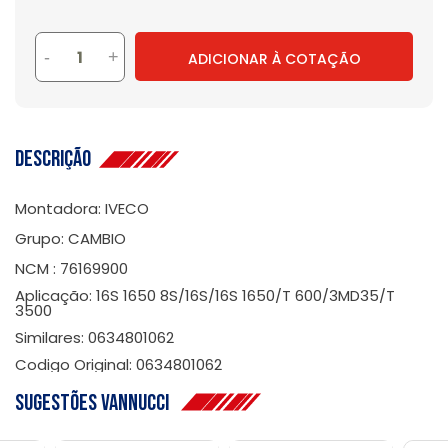
-
+
ADICIONAR À COTAÇÃO
Descrição
Montadora: IVECO
Grupo: CAMBIO
NCM : 76169900
Aplicação: 16S 1650 8S/16S/16S 1650/T 600/3MD35/T
3500
Similares: 0634801062
Codigo Original: 0634801062
Sugestões Vannucci