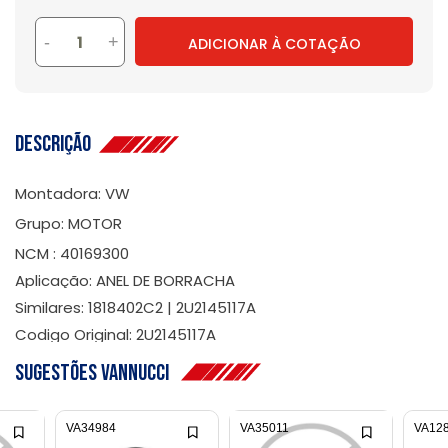
-
+
ADICIONAR À COTAÇÃO
Descrição
Montadora: VW
Grupo: MOTOR
NCM : 40169300
Aplicação: ANEL DE BORRACHA
Similares: 1818402C2 | 2U2145117A
Codigo Original: 2U2145117A
Sugestões Vannucci
VA34984
VA35011
VA12