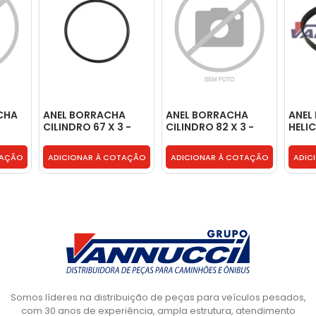
CHA
ANEL BORRACHA
ANEL BORRACHA
ANEL
CILINDRO 67 X 3 -
CILINDRO 82 X 3 -
HELI
2U2311499E
2U2311499D
- 38
TAÇÃO
ADICIONAR À COTAÇÃO
ADICIONAR À COTAÇÃO
ADIC
Somos líderes na distribuição de peças para veículos pesados,
com 30 anos de experiência, ampla estrutura, atendimento