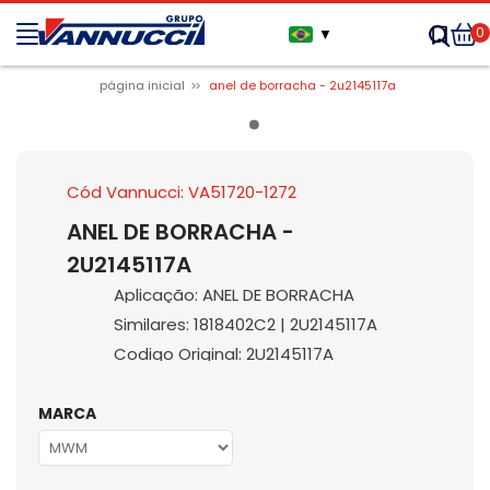
0
▼
página inicial
anel de borracha - 2u2145117a
Cód Vannucci: VA51720-1272
ANEL DE BORRACHA -
2U2145117A
Aplicação: ANEL DE BORRACHA
Similares: 1818402C2 | 2U2145117A
Codigo Original: 2U2145117A
MARCA