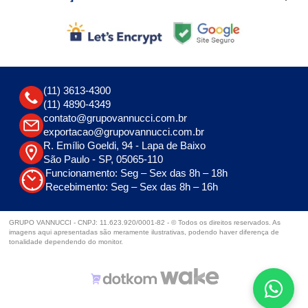
(11) 3613-4300
(11) 4890-4349
contato@grupovannucci.com.br
exportacao@grupovannucci.com.br
R. Emílio Goeldi, 94 - Lapa de Baixo
São Paulo - SP, 05065-110
Funcionamento: Seg – Sex das 8h – 18h
Recebimento: Seg – Sex das 8h – 16h
GRUPO VANNUCCI - CNPJ: 11.623.920/0001-82 - © Todos os direitos reservados. As
imagens aqui apresentadas são meramente ilustrativas, podendo haver diferença de
tonalidade dependendo do monitor.