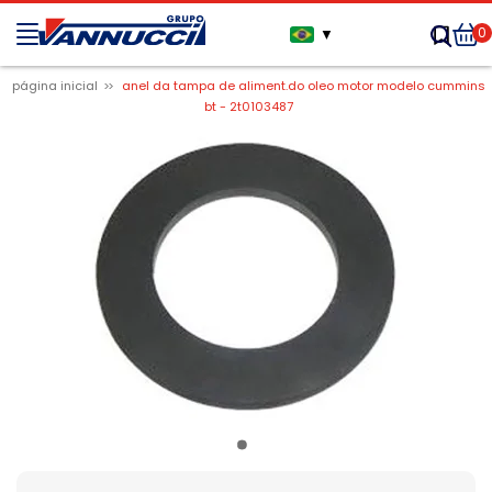
0
▼
página inicial
anel da tampa de aliment.do oleo motor modelo cummins
bt - 2t0103487