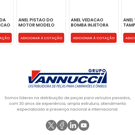
 DA
ANEL PISTAO DO
ANEL VEDACAO
ANEL
ECAO
MOTOR MODELO
BOMBA INJETORA
TAMP
O
CUMMINS ISB STD -
MOTOR MODELO
MODE
2R0198151
CUMMINS 6CT 8.3 -
BT -
TAÇÃO
ADICIONAR À COTAÇÃO
ADICIONAR À COTAÇÃO
ADIC
BF5X1082AA
Somos líderes na distribuição de peças para veículos pesados,
com 30 anos de experiência, ampla estrutura, atendimento
especializado e presença nacional e internacional.