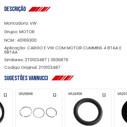
Descrição
Montadora: VW
Grupo: MOTOR
NCM : 40169300
Aplicação: CARGO E VW COM MOTOR CUMMINS 4 BTAA E
6BTAA
Similares: 2T0103487 | 3936876
Codigo Original: 2T0103487
Sugestões Vannucci
VA20846
VA16456
VA20