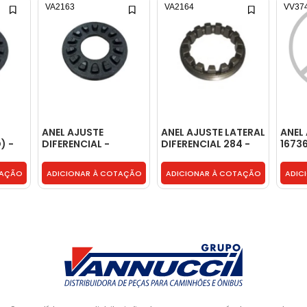
VA2163
VA2164
VV37
ANEL AJUSTE
ANEL AJUSTE LATERAL
ANEL 
) -
DIFERENCIAL -
DIFERENCIAL 284 -
1673
T14525217A
6007009030007
TAÇÃO
ADICIONAR À COTAÇÃO
ADICIONAR À COTAÇÃO
ADIC