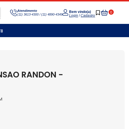
Meu
Atendimento
0
Bem vindo(a)
(11) 3613-4300 / (11) 4890-4349
Carrinho
Login
/
Cadastro
to
NSAO RANDON -
M