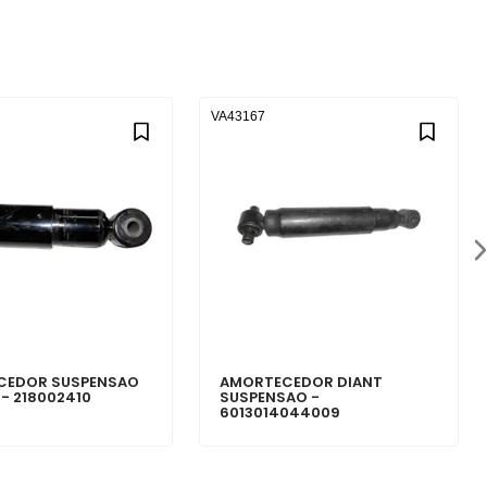
VA43167
CEDOR SUSPENSAO
AMORTECEDOR DIANT
- 218002410
SUSPENSAO -
6013014044009