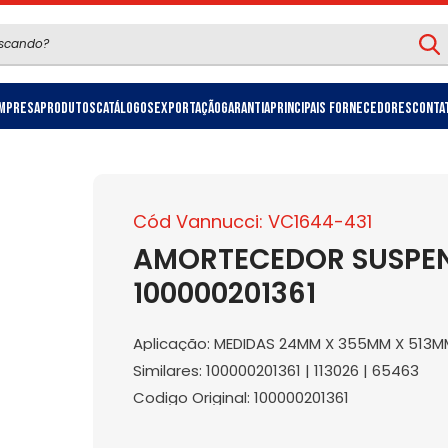
mpresa
Produtos
Catálogos
Exportação
Garantia
Principais Fornecedores
Conta
Cód Vannucci: VC1644-431
AMORTECEDOR SUSPE
100000201361
Aplicação: MEDIDAS 24MM X 355MM X 513M
Similares: 100000201361 | 113026 | 65463
Codigo Original: 100000201361