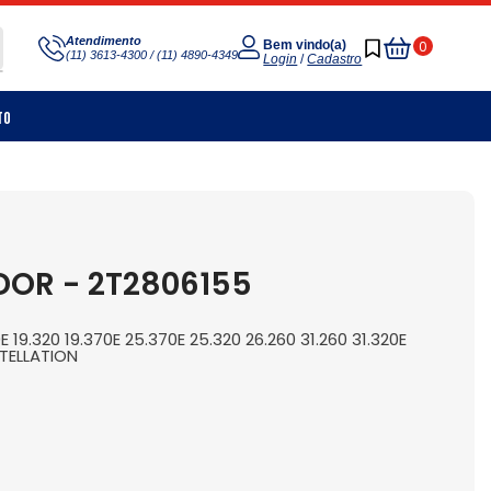
Meu
Atendimento
0
Bem vindo(a)
(11) 3613-4300 / (11) 4890-4349
Carrinho
Login
/
Cadastro
to
OR - 2T2806155
E 19.320 19.370E 25.370E 25.320 26.260 31.260 31.320E
TELLATION