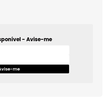
sponível - Avise-me
Avise-me