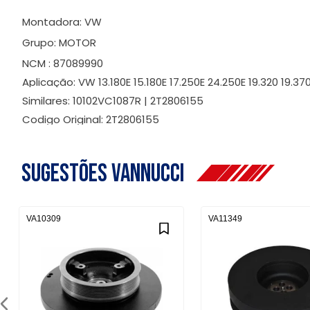
Montadora: VW
Grupo: MOTOR
NCM : 87089990
Aplicação: VW 13.180E 15.180E 17.250E 24.250E 19.320 19.
Similares: 10102VC1087R | 2T2806155
Codigo Original: 2T2806155
Sugestões Vannucci
VA10309
VA11349