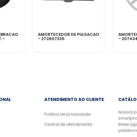
IBRACAO
AMORTECEDOR DE PULSACAO
AMORTEC
 -
- 2T2607335
- 20743
IONAL
ATENDIMENTO AO CLIENTE
CATÁLO
Nossos p
Política de privacidade
smartpho
Central de atendimento
Baixe ag
platafor