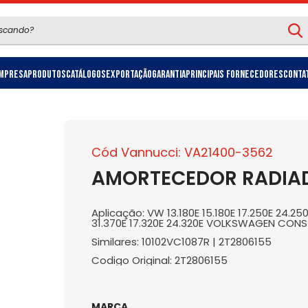
mpresa
Produtos
Catálogos
Exportação
Garantia
Principais Fornecedores
Conta
Cód Vannucci: VA21400-3562
AMORTECEDOR RADIAD
Aplicação: VW 13.180E 15.180E 17.250E 24.250
31.370E 17.320E 24.320E VOLKSWAGEN CONS
Similares: 10102VC1087R | 2T2806155
Codigo Original: 2T2806155
MARCA