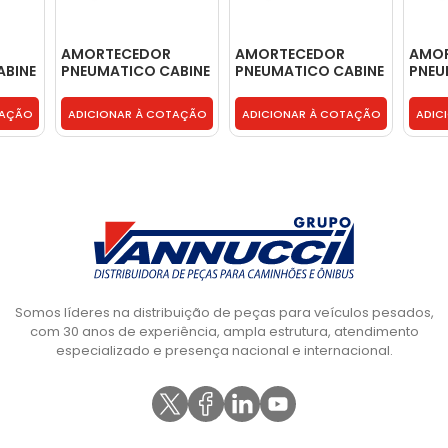
AMORTECEDOR
AMORTECEDOR
AMO
ABINE
PNEUMATICO CABINE
PNEUMATICO CABINE
PNEU
0540
DIANT - 504080540
DIANT - 504080540
DIAN
TAÇÃO
ADICIONAR À COTAÇÃO
ADICIONAR À COTAÇÃO
ADIC
Somos líderes na distribuição de peças para veículos pesados,
com 30 anos de experiência, ampla estrutura, atendimento
especializado e presença nacional e internacional.