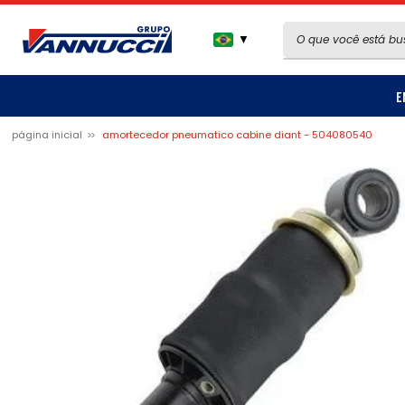
▼
E
página inicial
amortecedor pneumatico cabine diant - 504080540