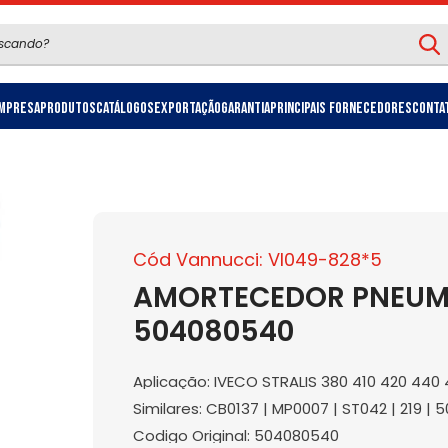
mpresa
Produtos
Catálogos
Exportação
Garantia
Principais Fornecedores
Conta
Cód Vannucci: VI049-828*5
AMORTECEDOR PNEUMA
504080540
Aplicação: IVECO STRALIS 380 410 420 44
Similares: CB0137 | MP0007 | ST042 | 219 |
Codigo Original: 504080540