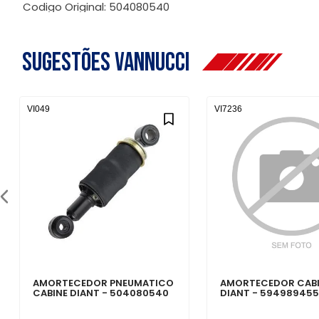
Codigo Original: 504080540
Sugestões Vannucci
VI049
VI7236
AMORTECEDOR PNEUMATICO
AMORTECEDOR CAB
CABINE DIANT - 504080540
DIANT - 59498945