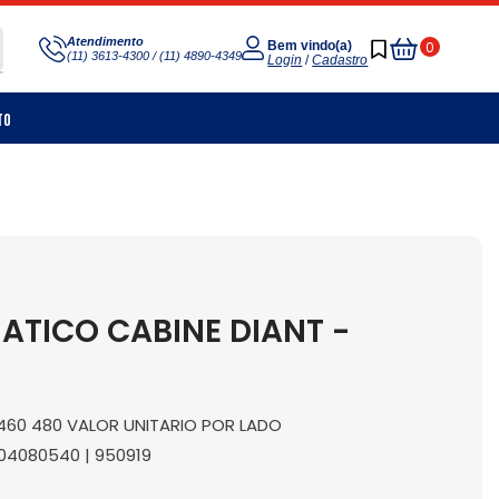
Meu
Atendimento
0
Bem vindo(a)
(11) 3613-4300 / (11) 4890-4349
Carrinho
Login
/
Cadastro
to
TICO CABINE DIANT -
0 460 480 VALOR UNITARIO POR LADO
 504080540 | 950919