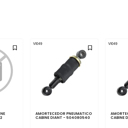
VI049
VI049
INE
AMORTECEDOR PNEUMATICO
AMORTE
52
CABINE DIANT - 504080540
CABINE 