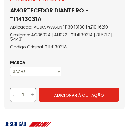
AMORTECEDOR DIANTEIRO -
T11413031A
Aplicação: VOLKSWAGEN 11130 13130 14210 16210
Similares: AC36024 | AN022 | T11413031A | 315717 |
54431
Codigo Original: T11413031A
MARCA
-
+
ADICIONAR À COTAÇÃO
Descrição