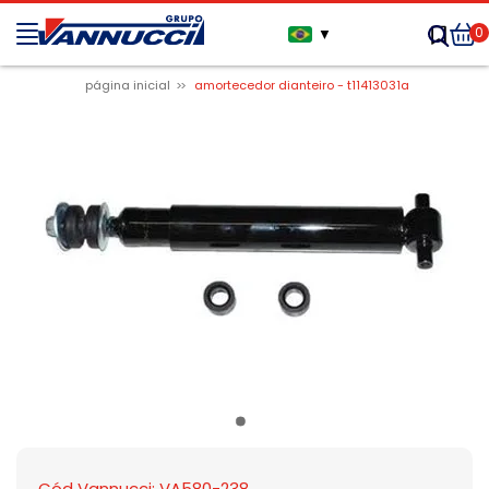
0
▼
página inicial
amortecedor dianteiro - t11413031a
Cód Vannucci: VA580-238