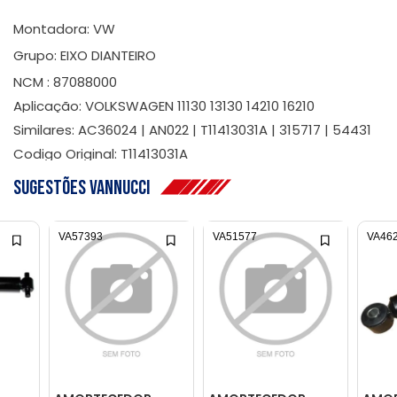
Montadora: VW
Grupo: EIXO DIANTEIRO
NCM : 87088000
Aplicação: VOLKSWAGEN 11130 13130 14210 16210
Similares: AC36024 | AN022 | T11413031A | 315717 | 54431
Codigo Original: T11413031A
Sugestões Vannucci
VA57393
VA51577
VA46