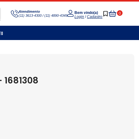
Meu
Atendimento
0
Bem vindo(a)
(11) 3613-4300 / (11) 4890-4349
Carrinho
Login
/
Cadastro
to
 1681308