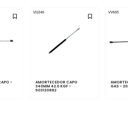
VI1646
VV695
CAPO -
AMORTECEDOR CAPO
AMORTE
340MM 42.0 KGF -
GAS - 2
503120882