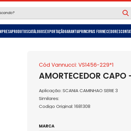
mpresa
Produtos
Catálogos
Exportação
Garantia
Principais Fornecedores
Conta
Cód Vannucci: VS1456-229*1
AMORTECEDOR CAPO -
Aplicação: SCANIA CAMINHAO SERIE 3
Similares:
Codigo Original: 1681308
MARCA