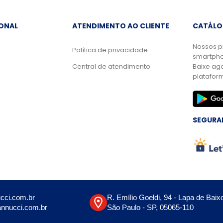
IONAL
ATENDIMENTO AO CLIENTE
CATÁLO
Nossos p
Política de privacidade
smartpho
Central de atendimento
Baixe ag
platafor
SEGURA
cci.com.br
R. Emílio Goeldi, 94 - Lapa de Baix
nnucci.com.br
São Paulo - SP, 05065-110