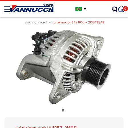
0
▼
página inicial
alternador 24v 80a - 20849349
Cód Vannucci: VV1857-2169*1