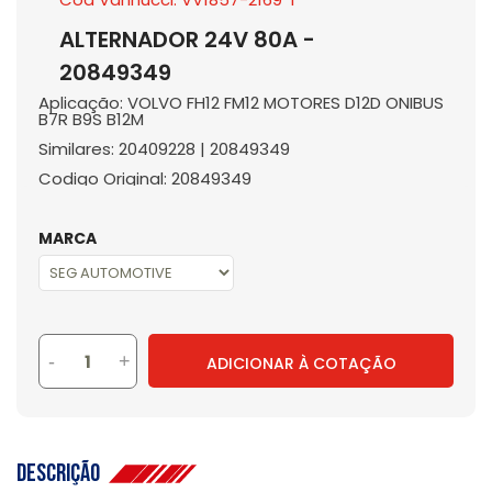
ALTERNADOR 24V 80A -
20849349
Aplicação: VOLVO FH12 FM12 MOTORES D12D ONIBUS
B7R B9S B12M
Similares: 20409228 | 20849349
Codigo Original: 20849349
MARCA
-
+
ADICIONAR À COTAÇÃO
Descrição