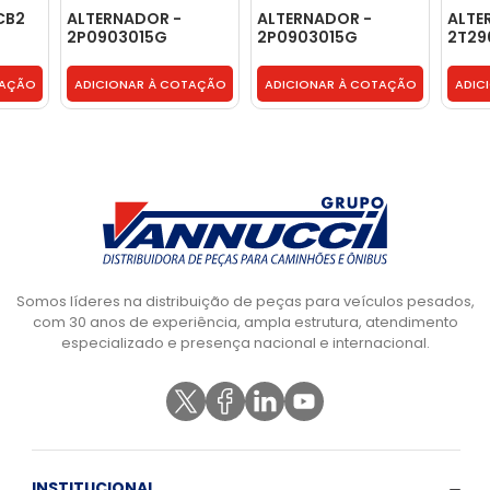
CB2
ALTERNADOR -
ALTERNADOR -
ALTE
2P0903015G
2P0903015G
2T29
TAÇÃO
ADICIONAR À COTAÇÃO
ADICIONAR À COTAÇÃO
ADIC
Somos líderes na distribuição de peças para veículos pesados,
com 30 anos de experiência, ampla estrutura, atendimento
especializado e presença nacional e internacional.
INSTITUCIONAL