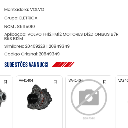
Montadora: VOLVO
Grupo: ELETRICA
NCM : 85115010
Aplicação: VOLVO FH12 FM12 MOTORES D12D ONIBUS B7R
B9S B12M
Similares: 20409228 | 20849349
Codigo Original: 20849349
Sugestões Vannucci
VA41404
VA41404
VA34