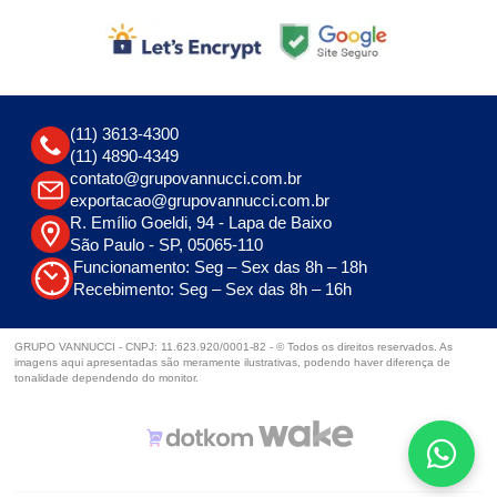
(11) 3613-4300
(11) 4890-4349
contato@grupovannucci.com.br
exportacao@grupovannucci.com.br
R. Emílio Goeldi, 94 - Lapa de Baixo
São Paulo - SP, 05065-110
Funcionamento: Seg – Sex das 8h – 18h
Recebimento: Seg – Sex das 8h – 16h
GRUPO VANNUCCI - CNPJ: 11.623.920/0001-82 - © Todos os direitos reservados. As
imagens aqui apresentadas são meramente ilustrativas, podendo haver diferença de
tonalidade dependendo do monitor.