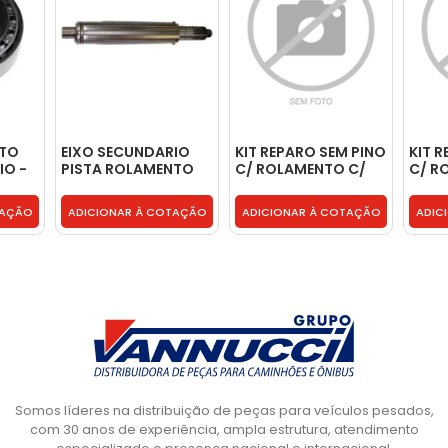
NTO
EIXO SECUNDARIO
KIT REPARO SEM PINO
KIT 
IO -
PISTA ROLAMENTO
C/ ROLAMENTO C/
C/ R
PILOTO M -
ROLAMENTO AGULHA
ROLA
3832620005
- 6009008020005
- VA0
TAÇÃO
ADICIONAR À COTAÇÃO
ADICIONAR À COTAÇÃO
ADIC
Somos líderes na distribuição de peças para veículos pesados,
com 30 anos de experiência, ampla estrutura, atendimento