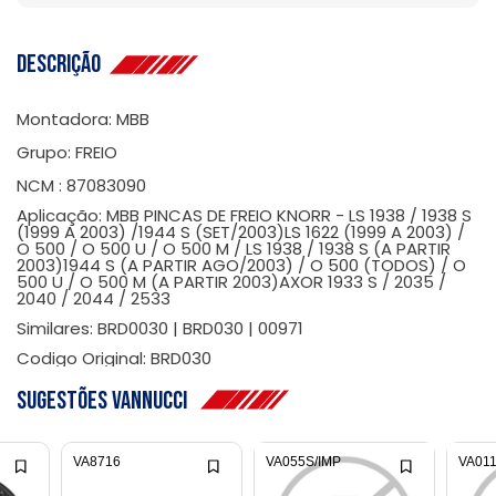
Descrição
Montadora: MBB
Grupo: FREIO
NCM : 87083090
Aplicação: MBB PINCAS DE FREIO KNORR - LS 1938 / 1938 S
(1999 A 2003) /1944 S (SET/2003)LS 1622 (1999 A 2003) /
O 500 / O 500 U / O 500 M / LS 1938 / 1938 S (A PARTIR
2003)1944 S (A PARTIR AGO/2003) / O 500 (TODOS) / O
500 U / O 500 M (A PARTIR 2003)AXOR 1933 S / 2035 /
2040 / 2044 / 2533
Similares: BRD0030 | BRD030 | 00971
Codigo Original: BRD030
Sugestões Vannucci
VA8716
VA055S/IMP
VA011