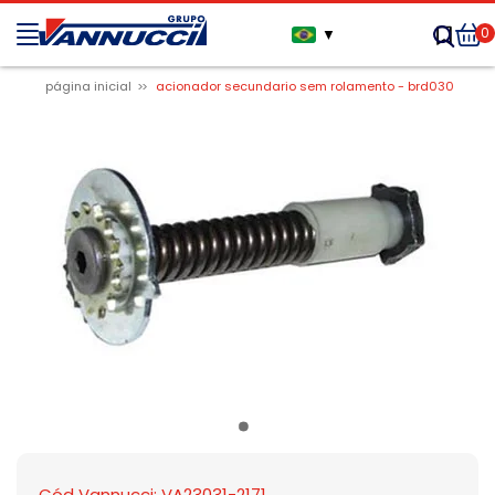
0
▼
página inicial
acionador secundario sem rolamento - brd030
Cód Vannucci: VA23031-2171