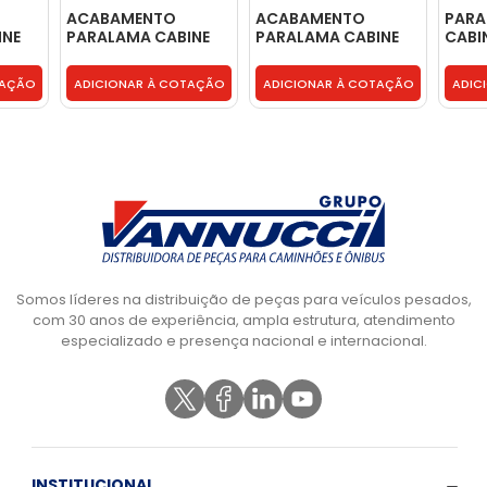
ACABAMENTO
ACABAMENTO
PARA
INE
PARALAMA CABINE
PARALAMA CABINE
CABIN
IVECO LE -
IVECO LE -
5003
504047660
504047660
TAÇÃO
ADICIONAR À COTAÇÃO
ADICIONAR À COTAÇÃO
ADIC
Somos líderes na distribuição de peças para veículos pesados,
com 30 anos de experiência, ampla estrutura, atendimento
especializado e presença nacional e internacional.
INSTITUCIONAL