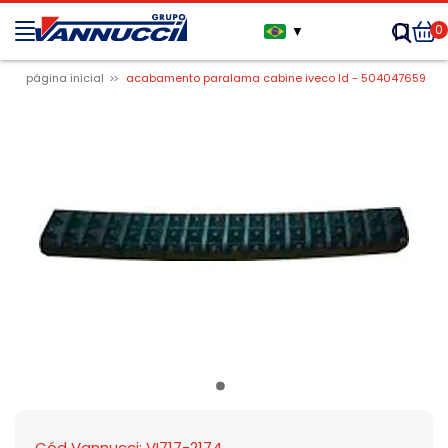
0
▼
página inicial
acabamento paralama cabine iveco ld - 504047659
Cód Vannucci: VI717-2174