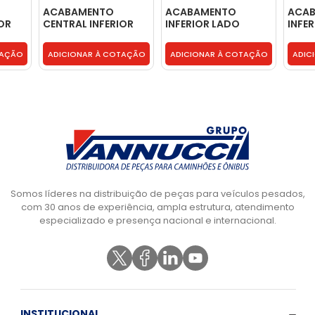
ACABAMENTO
ACABAMENTO
ACA
OR
CENTRAL INFERIOR
INFERIOR LADO
INFE
PARACHOQUE -
DIREITO
DIRE
504190747
PARACHOQUE -
PARA
TAÇÃO
ADICIONAR À COTAÇÃO
ADICIONAR À COTAÇÃO
ADIC
504190780
5041
Somos líderes na distribuição de peças para veículos pesados,
com 30 anos de experiência, ampla estrutura, atendimento
especializado e presença nacional e internacional.
INSTITUCIONAL