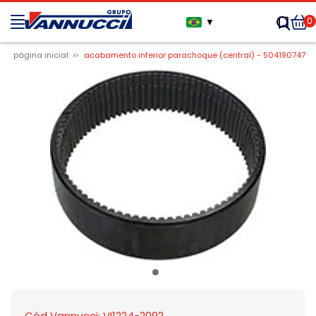
0
▼
página inicial
acabamento inferior parachoque (central) - 504190747
Cód Vannucci: VI1224-2092