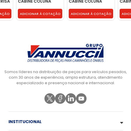
RISA
CABINE COLUNA
CABINE COLUNA
CABI
PARABRISA LD -
PARABRISA LD -
PARAB
9796277202
9796277202
9796
TAÇÃO
ADICIONAR À COTAÇÃO
ADICIONAR À COTAÇÃO
ADIC
Somos líderes na distribuição de peças para veículos pesados,
com 30 anos de experiência, ampla estrutura, atendimento
especializado e presença nacional e internacional.
INSTITUCIONAL