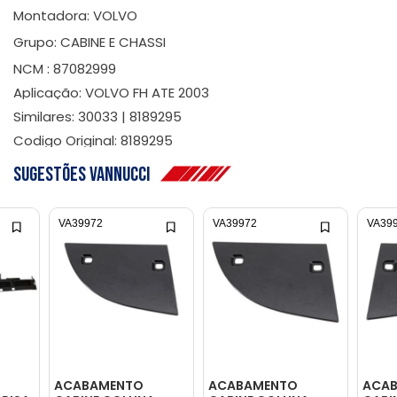
Montadora: VOLVO
Grupo: CABINE E CHASSI
NCM : 87082999
Aplicação: VOLVO FH ATE 2003
Similares: 30033 | 8189295
Codigo Original: 8189295
Sugestões Vannucci
VA39972
VA39972
VA39
ACABAMENTO
ACABAMENTO
ACA