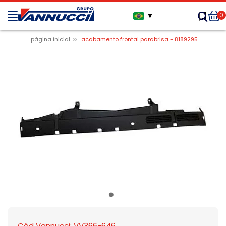
0
▼
página inicial
acabamento frontal parabrisa - 8189295
Cód Vannucci: VV366-646