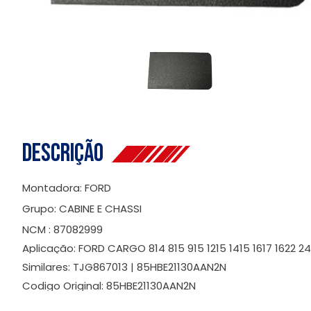
Descrição
Montadora: FORD
Grupo: CABINE E CHASSI
NCM : 87082999
Aplicação: FORD CARGO 814 815 915 1215 1415 1617 1622 2
Similares: TJG867013 | 85HBE21130AAN2N
Codigo Original: 85HBE21130AAN2N