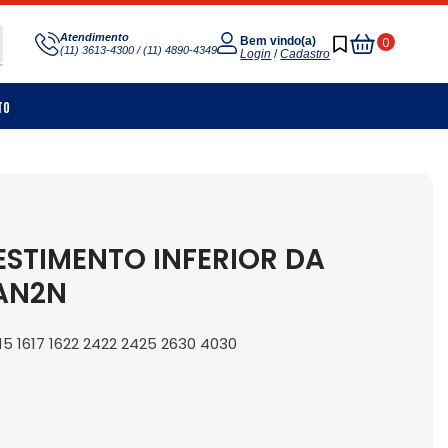
Meu
Atendimento
0
Bem vindo(a)
(11) 3613-4300 / (11) 4890-4349
Carrinho
Login
/
Cadastro
to
STIMENTO INFERIOR DA
AAN2N
15 1617 1622 2422 2425 2630 4030