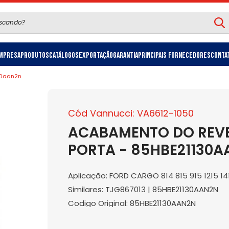
mpresa
Produtos
Catálogos
Exportação
Garantia
Principais Fornecedores
Conta
30aan2n
Cód Vannucci: VA6612-1050
ACABAMENTO DO REVE
PORTA - 85HBE21130
Aplicação: FORD CARGO 814 815 915 1215 14
Similares: TJG867013 | 85HBE21130AAN2N
Codigo Original: 85HBE21130AAN2N