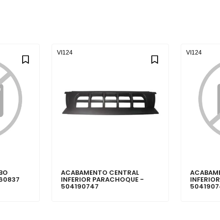
VI124
VI124
BO
ACABAMENTO CENTRAL
ACABAM
660837
INFERIOR PARACHOQUE -
INFERIO
504190747
5041907