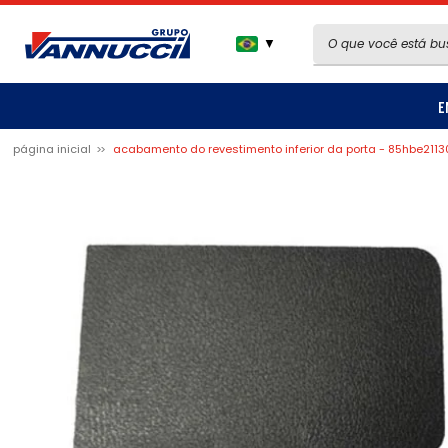
▼
E
página inicial
acabamento do revestimento inferior da porta - 85hbe211