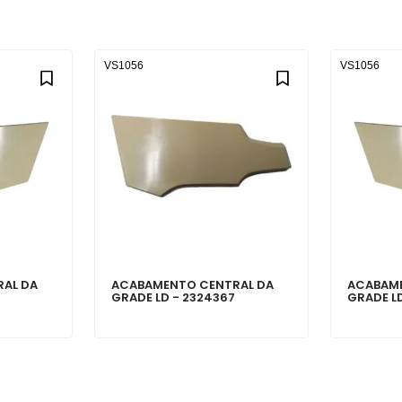
VS1056
VS1056
AL DA
ACABAMENTO CENTRAL DA
ACABAME
4
GRADE LD - 2324367
GRADE L