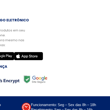
GO ELETRÔNICO
rodutos em seu
ne.
ora mesmo nas
mas:
NÇA
o
Funcionamento: Seg – Sex das 8h – 18h
Recebimento: Seg – Sex das 8h – 16h