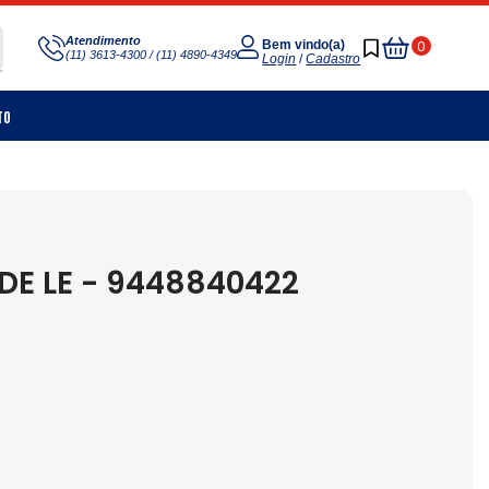
Meu
Atendimento
0
Bem vindo(a)
(11) 3613-4300 / (11) 4890-4349
Carrinho
Login
/
Cadastro
to
E LE - 9448840422