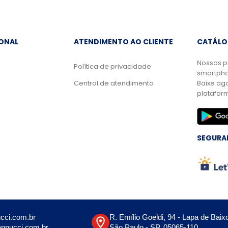
IONAL
ATENDIMENTO AO CLIENTE
CATÁLO
Nossos p
Política de privacidade
smartpho
Central de atendimento
Baixe ag
platafor
SEGURA
cci.com.br
R. Emílio Goeldi, 94 - Lapa de Baix
nnucci.com.br
São Paulo - SP, 05065-110