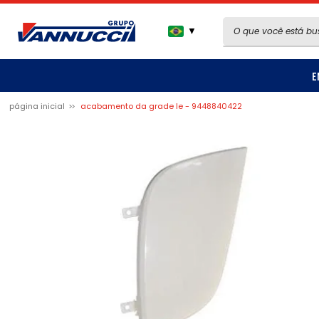
▼
E
página inicial
acabamento da grade le - 9448840422