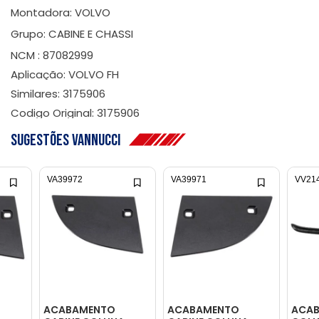
Montadora: VOLVO
Grupo: CABINE E CHASSI
NCM : 87082999
Aplicação: VOLVO FH
Similares: 3175906
Codigo Original: 3175906
Sugestões Vannucci
VA39972
VA39971
VV21
ACABAMENTO
ACABAMENTO
ACA