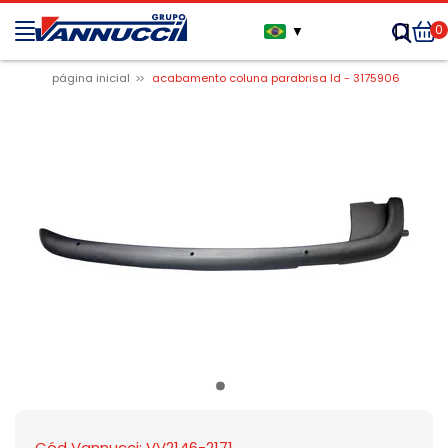
0
▼
página inicial
acabamento coluna parabrisa ld - 3175906
Cód Vannucci: VV2146-2171