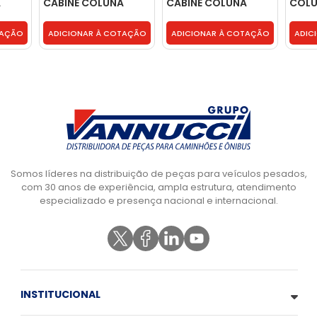
A
CABINE COLUNA
CABINE COLUNA
COLU
PARABRISA LD -
PARABRISA LE -
LE - 
9796277202
9796277002
TAÇÃO
ADICIONAR À COTAÇÃO
ADICIONAR À COTAÇÃO
ADIC
Somos líderes na distribuição de peças para veículos pesados,
com 30 anos de experiência, ampla estrutura, atendimento
especializado e presença nacional e internacional.
INSTITUCIONAL