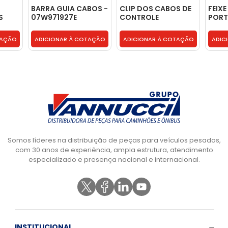
BARRA GUIA CABOS -
CLIP DOS CABOS DE
FEIX
S
07W971927E
CONTROLE
PORT
7511
ALAVANCA DE
9795
MUDANCAS -
TAÇÃO
ADICIONAR À COTAÇÃO
ADICIONAR À COTAÇÃO
ADIC
BC457K391AA
Somos líderes na distribuição de peças para veículos pesados,
com 30 anos de experiência, ampla estrutura, atendimento
especializado e presença nacional e internacional.
INSTITUCIONAL