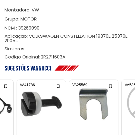
Montadora: VW
Grupo: MOTOR
NCM : 39269090
Aplicação: VOLKSWAGEN CONSTELLATION 19370E 25370E
2005...
Similares:
Codigo Original: 2R2711603A
Sugestões Vannucci
VA41786
VA25569
VA58