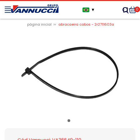
0
▼
página inicial
abracaeira cabos - 2r2711603a
Cód Vannucci: VA36649-110