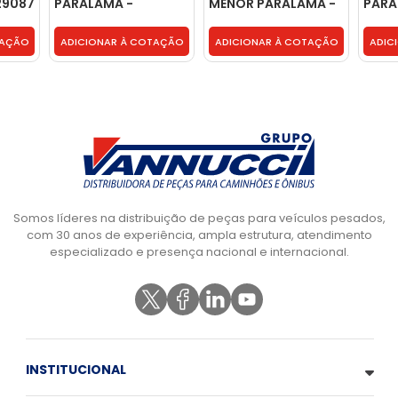
29087
PARALAMA -
MENOR PARALAMA -
PARA
21094456
21094454
TAÇÃO
ADICIONAR À COTAÇÃO
ADICIONAR À COTAÇÃO
ADIC
Somos líderes na distribuição de peças para veículos pesados,
com 30 anos de experiência, ampla estrutura, atendimento
especializado e presença nacional e internacional.
INSTITUCIONAL