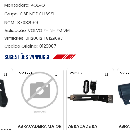
Montadora: VOLVO
Grupo: CABINE E CHASSI
NCM : 87082999
Aplicação: VOLVO FH NH FM VM
Similares: 01120012 | 8129087
Codigo Original: 8129087
Sugestões Vannucci
VV3568
VV3567
VV65
ABRACADEIRA MAIOR
ABRACADEIRA
ABRA