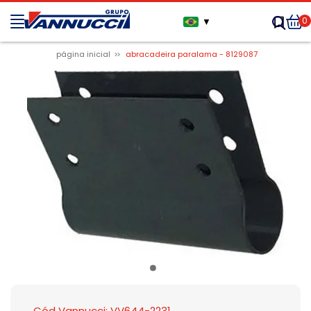
0
▼
página inicial
abracadeira paralama - 8129087
Cód Vannucci: VV644-2231