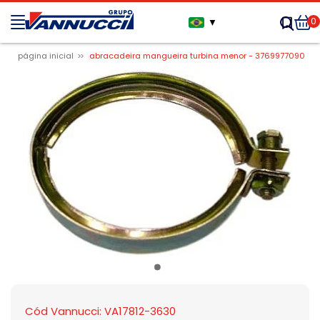
0
▼
página inicial
abracadeira mangueira turbina menor - 3769977090
Cód Vannucci: VA17812-3630