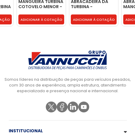
MANGUEIRA TURBINA
ABRACADEIRA DA
ABRA
RBINA
COTOVELO MENOR -
TURBINA -
MANG
3445287082
6209970590
TE312
TAÇÃO
ADICIONAR À COTAÇÃO
ADICIONAR À COTAÇÃO
ADIC
Somos líderes na distribuição de peças para veículos pesados,
com 30 anos de experiência, ampla estrutura, atendimento
especializado e presença nacional e internacional.
INSTITUCIONAL