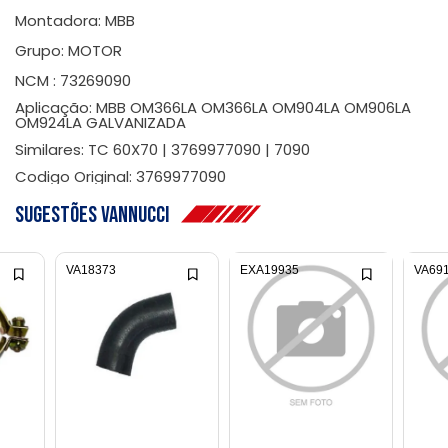
Montadora: MBB
Grupo: MOTOR
NCM : 73269090
Aplicação: MBB OM366LA OM366LA OM904LA OM906LA
OM924LA GALVANIZADA
Similares: TC 60X70 | 3769977090 | 7090
Codigo Original: 3769977090
Sugestões Vannucci
VA18373
EXA19935
VA69