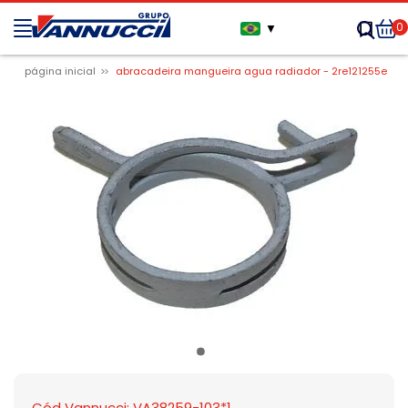
0
▼
página inicial
abracadeira mangueira agua radiador - 2re121255e
Cód Vannucci: VA38259-103*1