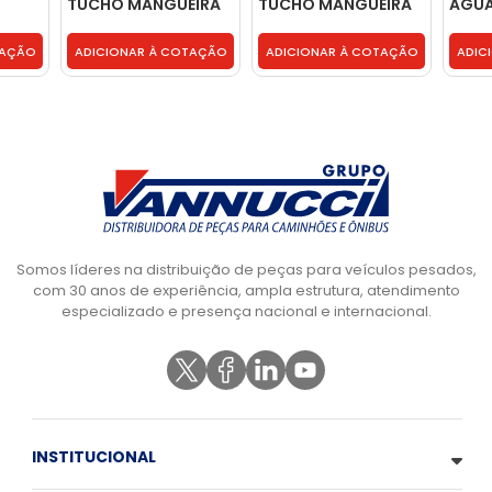
TUCHO MANGUEIRA
TUCHO MANGUEIRA
AGUA
RADIADOR -
RADIADOR -
6885
6007001917003
6007001917003
TAÇÃO
ADICIONAR À COTAÇÃO
ADICIONAR À COTAÇÃO
ADIC
Somos líderes na distribuição de peças para veículos pesados,
com 30 anos de experiência, ampla estrutura, atendimento
especializado e presença nacional e internacional.
INSTITUCIONAL