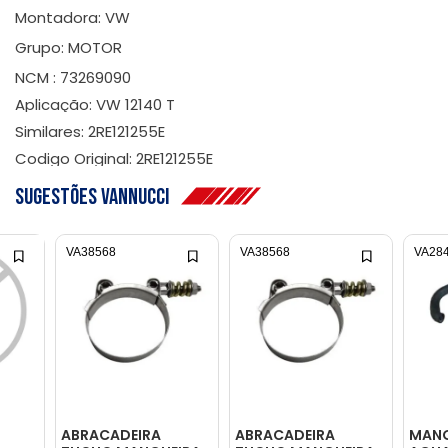
Montadora: VW
Grupo: MOTOR
NCM : 73269090
Aplicação: VW 12140 T
Similares: 2RE121255E
Codigo Original: 2RE121255E
Sugestões Vannucci
VA38568
VA38568
VA28
ABRACADEIRA
ABRACADEIRA
MANG