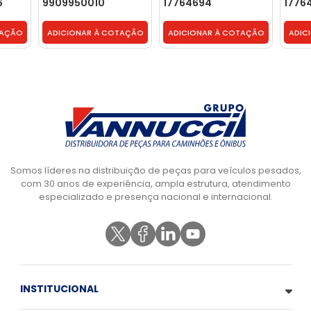
6
9909950010
17764694
1776
TAÇÃO
ADICIONAR À COTAÇÃO
ADICIONAR À COTAÇÃO
ADIC
Somos líderes na distribuição de peças para veículos pesados,
com 30 anos de experiência, ampla estrutura, atendimento
especializado e presença nacional e internacional.
INSTITUCIONAL