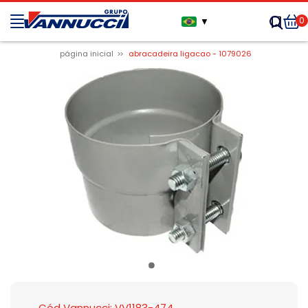
0
▼
página inicial
abracadeira ligacao - 1079026
Cód Vannucci: VV1183-474