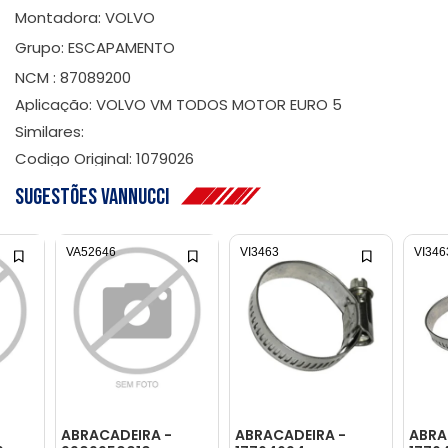
Montadora: VOLVO
Grupo: ESCAPAMENTO
NCM : 87089200
Aplicação: VOLVO VM TODOS MOTOR EURO 5
Similares:
Codigo Original: 1079026
Sugestões Vannucci
VA52646
VI3463
VI346
ABRACADEIRA -
ABRACADEIRA -
ABRA