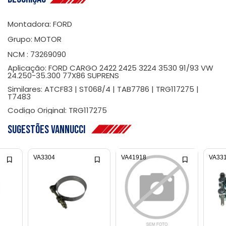
Montadora: FORD
Grupo: MOTOR
NCM : 73269090
Aplicação: FORD CARGO 2422 2425 3224 3530 91/93 VW
24.250-35.300 77X86 SUPRENS
Similares: ATCF83 | ST068/4 | TAB7786 | TRG117275 |
T7483
Codigo Original: TRG117275
Sugestões Vannucci
VA3304
VA41918
VA33