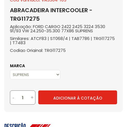
ABRACADEIRA INTERCOOLER -
TRG117275
Aplicação: FORD CARGO 2422 2425 3224 3530
91/93 VW 24.250-35.300 77X86 SUPRENS
Similares: ATCF83 | ST068/4 | TAB7786 | TRG117275
| T7483
Codigo Original: TRG117275
MARCA
-
+
ADICIONAR À COTAÇÃO
Descrição