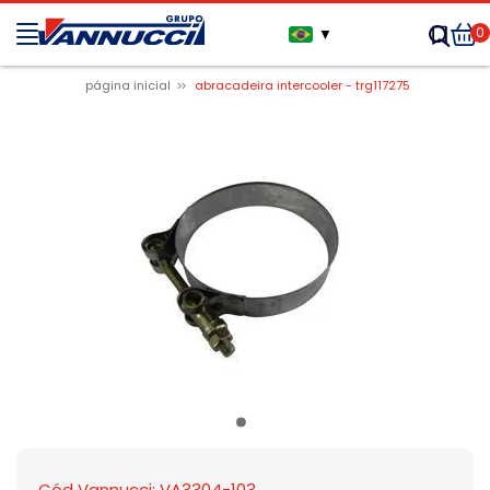
0
▼
página inicial
abracadeira intercooler - trg117275
Cód Vannucci: VA3304-103