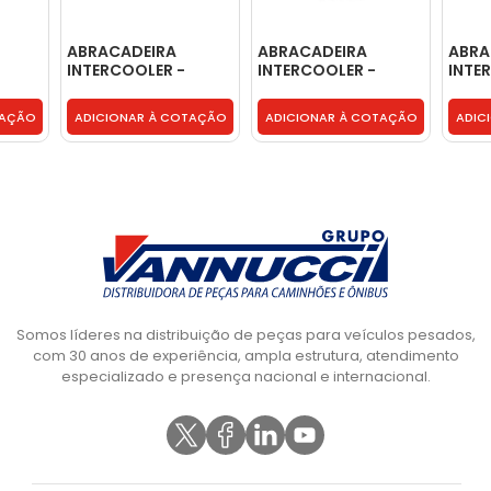
ABRACADEIRA
ABRACADEIRA
ABRA
INTERCOOLER -
INTERCOOLER -
INTE
TRG117275
2T2129642B
2TB1
TAÇÃO
ADICIONAR À COTAÇÃO
ADICIONAR À COTAÇÃO
ADIC
Somos líderes na distribuição de peças para veículos pesados,
com 30 anos de experiência, ampla estrutura, atendimento
especializado e presença nacional e internacional.