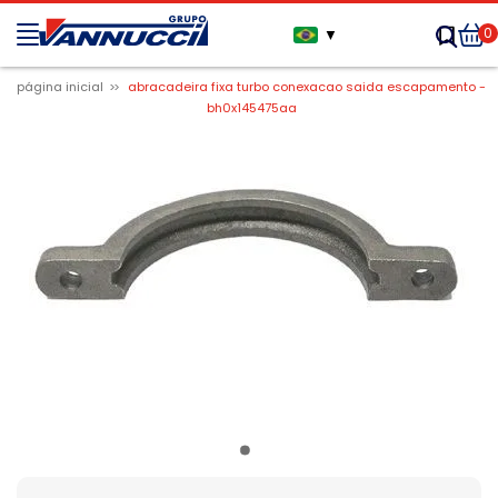
0
▼
página inicial
abracadeira fixa turbo conexacao saida escapamento -
bh0x145475aa