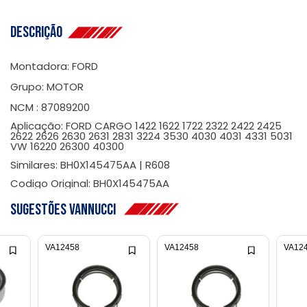
Descrição
Montadora: FORD
Grupo: MOTOR
NCM : 87089200
Aplicação: FORD CARGO 1422 1622 1722 2322 2422 2425
2622 2626 2630 2631 2831 3224 3530 4030 4031 4331 5031
VW 16220 26300 40300
Similares: BH0X145475AA | R608
Codigo Original: BH0X145475AA
Sugestões Vannucci
VA12458
VA12458
VA12