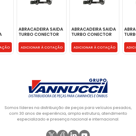
ABRACADEIRA SAIDA
ABRACADEIRA SAIDA
ABRA
A
TURBO CONECTOR
TURBO CONECTOR
TURB
-
MOTOR - 2S0129642
MOTOR - 2S0129642
MOTO
TAÇÃO
ADICIONAR À COTAÇÃO
ADICIONAR À COTAÇÃO
ADIC
Somos líderes na distribuição de peças para veículos pesados,
com 30 anos de experiência, ampla estrutura, atendimento
especializado e presença nacional e internacional.