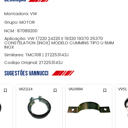
Montadora: VW
Grupo: MOTOR
NCM : 87089200
Aplicação: VW 17220 24220 E 19320 19370 25370
CONSTELATION (INOX) MODELO CUMMINS TIPO U 6MM
INOX
Similares: TMC108 | 2T2253143J
Codigo Original: 2T2253143J
Sugestões Vannucci
VA21114
VA24994
VV51