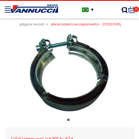
0
▼
página inicial
abracadeira escapamento - 2t2253143j
Cód Vannucci: VA21114-474