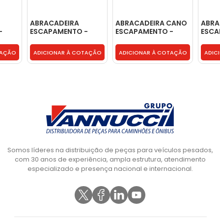
ABRACADEIRA
ABRACADEIRA CANO
ABRA
-
ESCAPAMENTO -
ESCAPAMENTO -
ESCA
2T2253143J
2R0253093
3033
TAÇÃO
ADICIONAR À COTAÇÃO
ADICIONAR À COTAÇÃO
ADIC
Somos líderes na distribuição de peças para veículos pesados,
com 30 anos de experiência, ampla estrutura, atendimento
especializado e presença nacional e internacional.