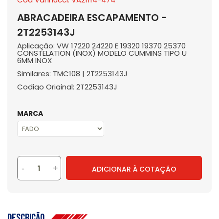
ABRACADEIRA ESCAPAMENTO -
2T2253143J
Aplicação: VW 17220 24220 E 19320 19370 25370
CONSTELATION (INOX) MODELO CUMMINS TIPO U
6MM INOX
Similares: TMC108 | 2T2253143J
Codigo Original: 2T2253143J
MARCA
-
+
ADICIONAR À COTAÇÃO
Descrição