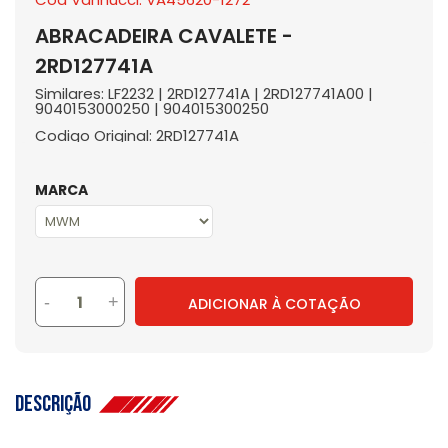
ABRACADEIRA CAVALETE -
2RD127741A
Similares: LF2232 | 2RD127741A | 2RD127741A00 |
9040153000250 | 904015300250
Codigo Original: 2RD127741A
MARCA
-
+
ADICIONAR À COTAÇÃO
Descrição