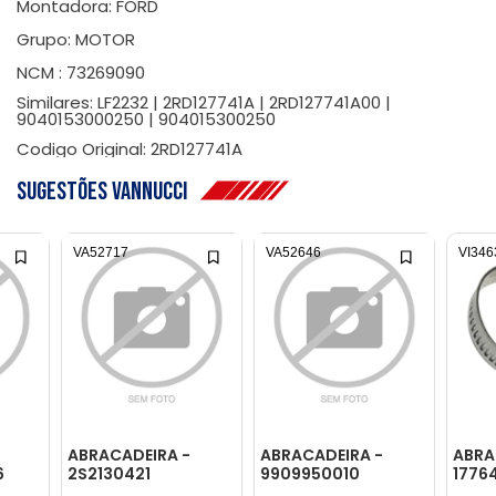
Montadora: FORD
Grupo: MOTOR
NCM : 73269090
Similares: LF2232 | 2RD127741A | 2RD127741A00 |
9040153000250 | 904015300250
Codigo Original: 2RD127741A
Sugestões Vannucci
VA52717
VA52646
VI346
ABRACADEIRA -
ABRACADEIRA -
ABRA
6
2S2130421
9909950010
1776