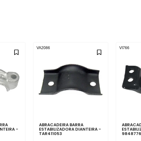
VA2086
VI766
ARRA
ABRACADEIRA BARRA
ABRACAD
NTEIRA -
ESTABILIZADORA DIANTEIRA -
ESTABILI
TAR411053
984877