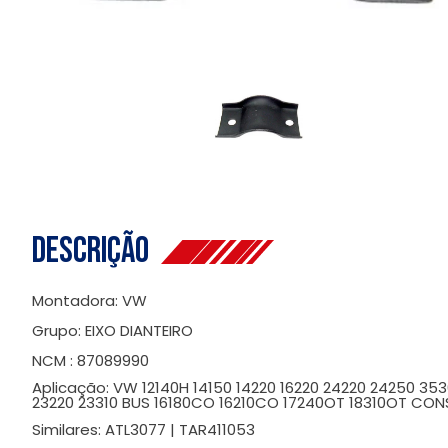
Descrição
Montadora: VW
Grupo: EIXO DIANTEIRO
NCM : 87089990
Aplicação: VW 12140H 14150 14220 16220 24220 24250 35300
23220 23310 BUS 16180CO 16210CO 17240OT 18310OT CON
Similares: ATL3077 | TAR411053