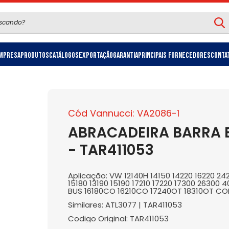
mpresa
Produtos
Catálogos
Exportação
Garantia
Principais Fornecedores
Conta
Cód Vannucci: VA2086-1
ABRACADEIRA BARRA E
- TAR411053
Aplicação: VW 12140H 14150 14220 16220 242
15180 13190 15190 17210 17220 17300 26300 
BUS 16180CO 16210CO 17240OT 18310OT CO
Similares: ATL3077 | TAR411053
Codigo Original: TAR411053