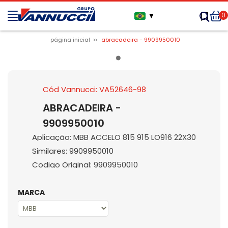
0
▼
página inicial
abracadeira - 9909950010
Cód Vannucci: VA52646-98
ABRACADEIRA -
9909950010
Aplicação: MBB ACCELO 815 915 LO916 22X30
Similares: 9909950010
Codigo Original: 9909950010
MARCA