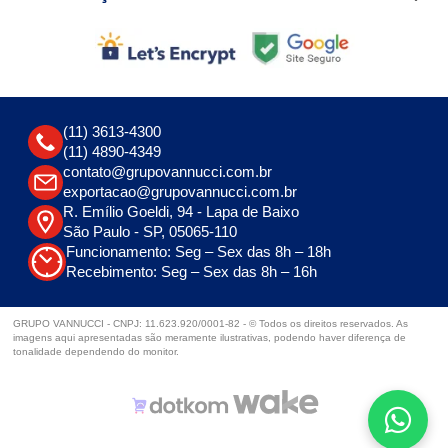
(11) 3613-4300
(11) 4890-4349
contato@grupovannucci.com.br
exportacao@grupovannucci.com.br
R. Emílio Goeldi, 94 - Lapa de Baixo
São Paulo - SP, 05065-110
Funcionamento: Seg – Sex das 8h – 18h
Recebimento: Seg – Sex das 8h – 16h
GRUPO VANNUCCI - CNPJ: 11.623.920/0001-82 - © Todos os direitos reservados. As
imagens aqui apresentadas são meramente ilustrativas, podendo haver diferença de
tonalidade dependendo do monitor.