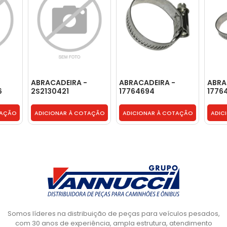
ABRACADEIRA -
ABRACADEIRA -
ABRA
6
2S2130421
17764694
1776
TAÇÃO
ADICIONAR À COTAÇÃO
ADICIONAR À COTAÇÃO
ADIC
Somos líderes na distribuição de peças para veículos pesados,
com 30 anos de experiência, ampla estrutura, atendimento