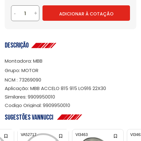
-
+
ADICIONAR À COTAÇÃO
Descrição
Montadora: MBB
Grupo: MOTOR
NCM : 73269090
Aplicação: MBB ACCELO 815 915 LO916 22X30
Similares: 9909950010
Codigo Original: 9909950010
Sugestões Vannucci
VA52717
VI3463
VI346