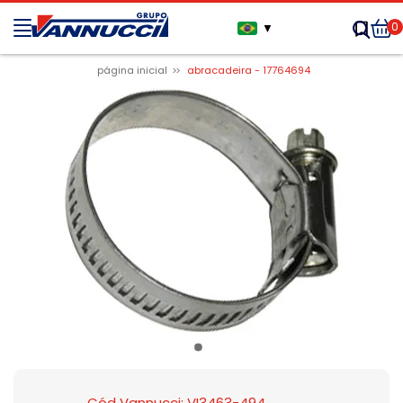
0
▼
página inicial
abracadeira - 17764694
Cód Vannucci: VI3463-494