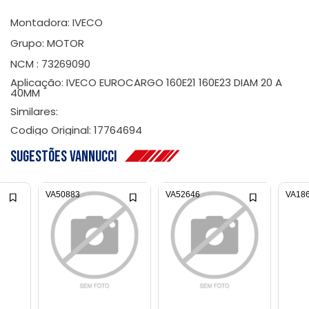
Montadora: IVECO
Grupo: MOTOR
NCM : 73269090
Aplicação: IVECO EUROCARGO 160E21 160E23 DIAM 20 A
40MM
Similares:
Codigo Original: 17764694
Sugestões Vannucci
VA50883
VA52646
VA18