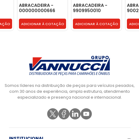
ABRACADEIRA -
ABRACADEIRA -
ABRA
000000000666
9909950010
9002
TAÇÃO
ADICIONAR À COTAÇÃO
ADICIONAR À COTAÇÃO
ADIC
Somos líderes na distribuição de peças para veículos pesados,
com 30 anos de experiência, ampla estrutura, atendimento
especializado e presença nacional e internacional.
INSTITUCIONAL