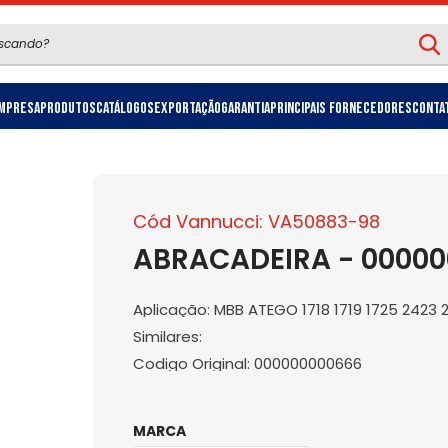
mpresa
Produtos
Catálogos
Exportação
Garantia
Principais Fornecedores
Conta
Cód Vannucci: VA50883-98
ABRACADEIRA - 0000
Aplicação: MBB ATEGO 1718 1719 1725 2423 
Similares:
Codigo Original: 000000000666
MARCA