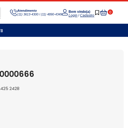
Meu
Atendimento
0
Bem vindo(a)
(11) 3613-4300 / (11) 4890-4349
Carrinho
Login
/
Cadastro
to
00000666
2425 2428