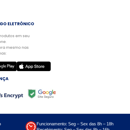
GO ELETRÔNICO
rodutos em seu
ne.
ora mesmo nas
mas:
NÇA
o
Funcionamento: Seg – Sex das 8h – 18h
Recebimento: Seg – Sex das 8h – 16h