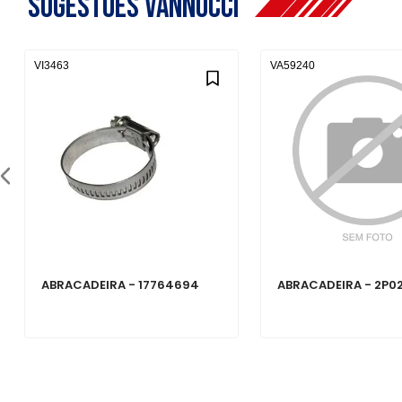
Sugestões Vannucci
VI3463
VA59240
ABRACADEIRA - 17764694
ABRACADEIRA - 2P0