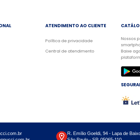
IONAL
ATENDIMENTO AO CLIENTE
CATÁLO
Nossos p
Política de privacidade
smartpho
Central de atendimento
Baixe ag
platafor
SEGURA
cci.com.br
R. Emílio Goeldi, 94 - Lapa de Baix
nnucci.com.br
São Paulo - SP, 05065-110