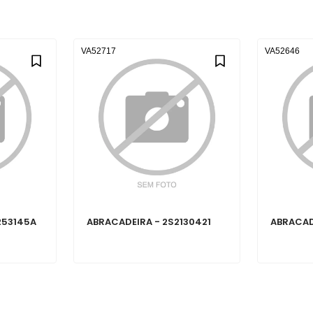
VA52717
VA52646
253145A
ABRACADEIRA - 2S2130421
ABRACAD