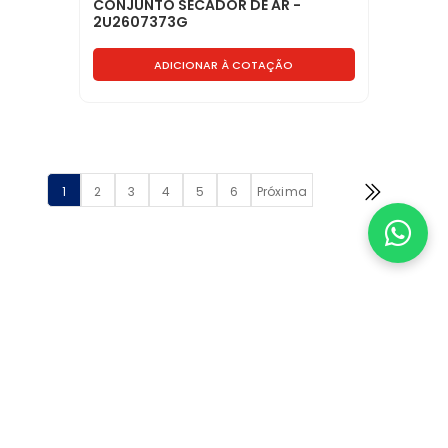
CONJUNTO SECADOR DE AR -
2U2607373G
ADICIONAR À COTAÇÃO
1
2
3
4
5
6
Próxima