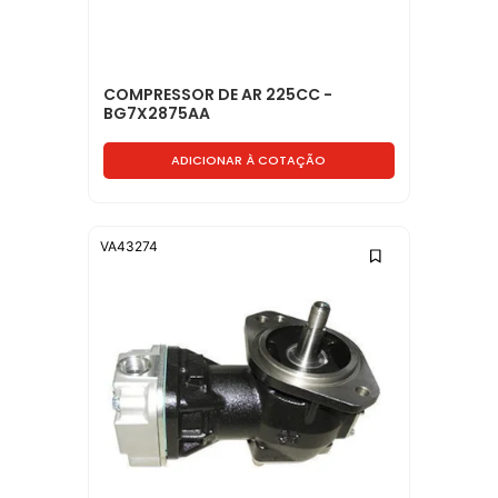
COMPRESSOR DE AR 225CC -
BG7X2875AA
ADICIONAR À COTAÇÃO
VA43274