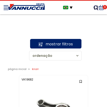
0
▼
mostrar filtros
página inicial
knorr
VA19682