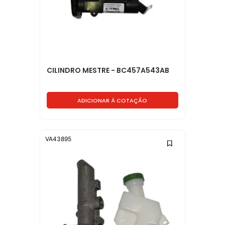
CILINDRO MESTRE - BC457A543AB
ADICIONAR À COTAÇÃO
VA43895