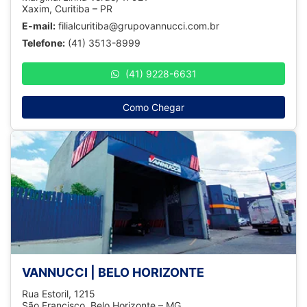
Xaxim, Curitiba – PR
E-mail:
filialcuritiba@grupovannucci.com.br
Telefone:
(41) 3513-8999
(41) 9228-6631
Como Chegar
VANNUCCI | BELO HORIZONTE
Rua Estoril, 1215
São Francisco, Belo Horizonte – MG