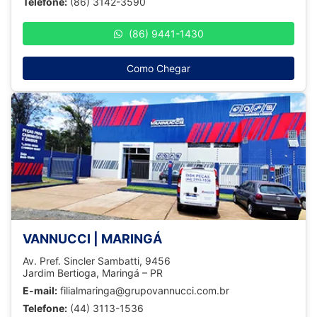
Telefone:
(86) 3142-3590
(86) 9441-1430
Como Chegar
VANNUCCI | MARINGÁ
Av. Pref. Sincler Sambatti, 9456
Jardim Bertioga, Maringá – PR
E-mail:
filialmaringa@grupovannucci.com.br
Telefone:
(44) 3113-1536