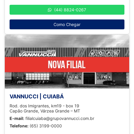
(44) 8824-0267
Como Chegar
VANNUCCI | CUIABÁ
Rod. dos Imigrantes, km19 - box 19
Capão Grande, Várzea Grande – MT
E-mail:
filialcuiaba@grupovannucci.com.br
Telefone:
(65) 3199-0000