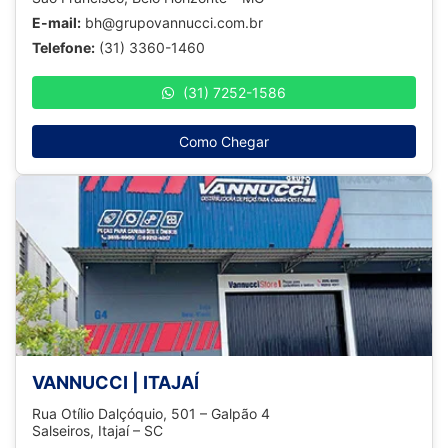
E-mail:
bh@grupovannucci.com.br
Telefone:
(31) 3360-1460
(31) 7252-1586
Como Chegar
VANNUCCI | ITAJAÍ
Rua Otílio Dalçóquio, 501 – Galpão 4
Salseiros, Itajaí – SC