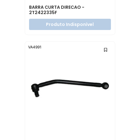
BARRA CURTA DIRECAO -
2T2422335F
Produto Indisponível
VA4991