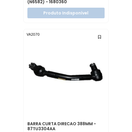
(N6582) - 1680360
Produto Indisponível
VA2070
BARRA CURTA DIRECAO 388MM -
87TU3304AA