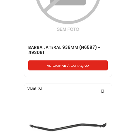
BARRA LATERAL 936MM (N6597) -
493061
ADICIONAR À COTAÇÃO
VA9612A