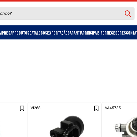
mpresa
Produtos
Catálogos
Exportação
Garantia
Principais Fornecedores
Conta
VI268
VA45735