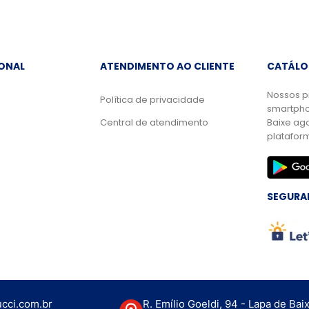
IONAL
ATENDIMENTO AO CLIENTE
CATÁLO
Nossos p
Política de privacidade
smartpho
Central de atendimento
Baixe ag
platafor
SEGURA
cci.com.br
R. Emílio Goeldi, 94 - Lapa de Bai