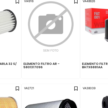
VI4916
VA48626
ARLA 32 S/
ELEMENTO FILTRO AR -
ELEMENTO FILTR
5801317096
BH7X6881AA
VA2721
VA38039