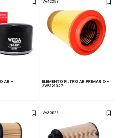
VA42093
O AR -
ELEMENTO FILTRO AR PRIMARIO -
2V5121027
VA30925