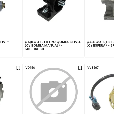
IV. -
CABECOTE FILTRO COMBUSTIVEL
CABECOTE FILT
(C/ BOMBA MANUAL) -
(C/ ESFERA) - 
500316868
VD150
VV3597