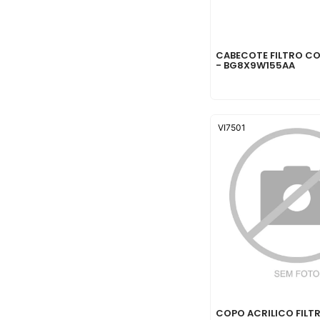
CABECOTE FILTRO C
- BG8X9W155AA
VI7501
COPO ACRILICO FILT