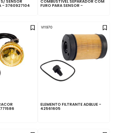
 S/ SENSOR
COMBUSTIVEL SEPARADOR COM
 - 3760927104
FURO PARA SENSOR -
2TJ127487A
VI1970
RACOR
ELEMENTO FILTRANTE ADBLUE -
0771586
42561605