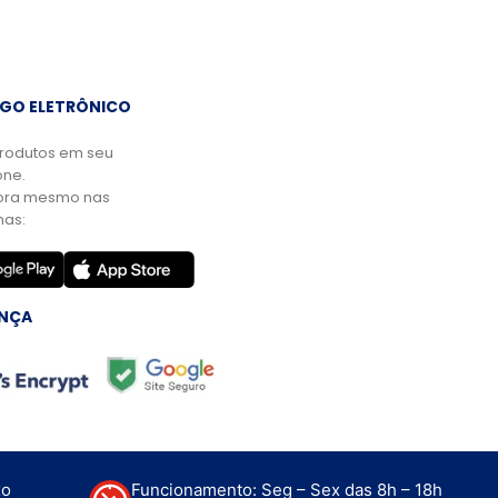
GO ELETRÔNICO
rodutos em seu
ne.
ora mesmo nas
mas:
NÇA
xo
Funcionamento: Seg – Sex das 8h – 18h