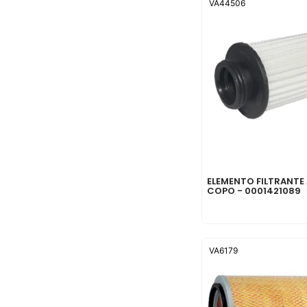
VA44506
ELEMENTO FILTRANTE 
COPO - 0001421089
VA6179