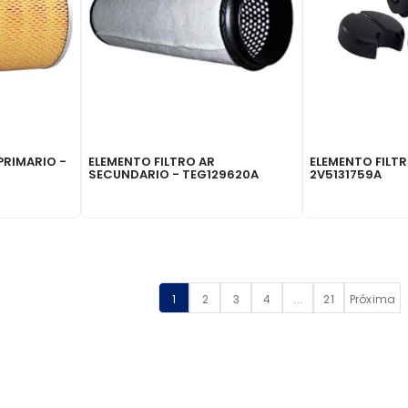
PRIMARIO -
ELEMENTO FILTRO AR
ELEMENTO FILTR
SECUNDARIO - TEG129620A
2V5131759A
1
2
3
4
...
21
Próxima