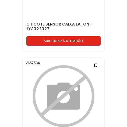
CHICOTE SENSOR CAIXA EATON -
TC102.1027
ADICIONAR À COTAÇÃO
VA57530