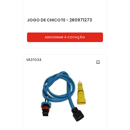
JOGO DE CHICOTE - 2R0971273
ADICIONAR À COTAÇÃO
VA31034