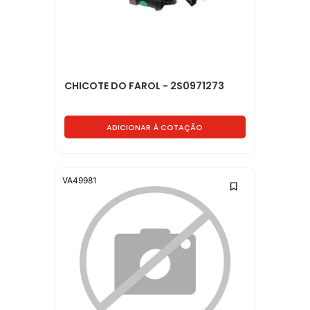
CHICOTE DO FAROL - 2S0971273
ADICIONAR À COTAÇÃO
VA49981