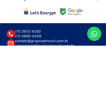
(11) 3613-4300
(11) 4890-4349
contato@grupovannucci.com.br
exportacao@grupovannucci.com.br
R. Emílio Goeldi, 94 - Lapa de Baixo
São Paulo - SP, 05065-110
Funcionamento: Seg – Sex das 8h – 18h
Recebimento: Seg – Sex das 8h – 16h
GRUPO VANNUCCI - CNPJ: 11.623.920/0001-82 - © Todos os direitos reservados. As
imagens aqui apresentadas são meramente ilustrativas, podendo haver diferença de
tonalidade dependendo do monitor.