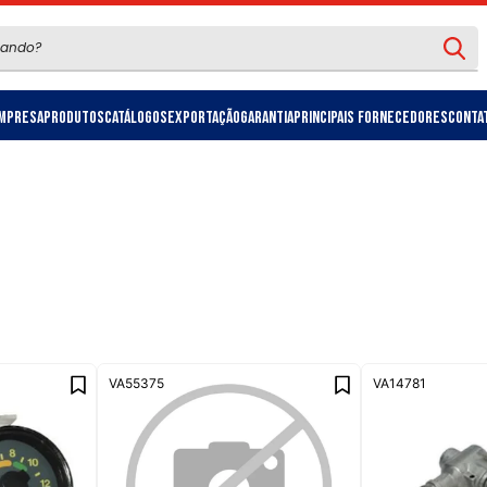
mpresa
Produtos
Catálogos
Exportação
Garantia
Principais Fornecedores
Conta
VA55375
VA14781