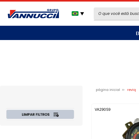
▼
E
página inicial
reviq
VA29059