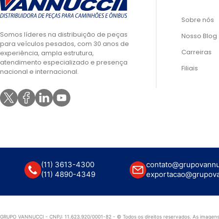
Sobre nós
Somos líderes na distribuição de peças
Nosso Blog
para veículos pesados, com 30 anos de
Carreiras
experiência, ampla estrutura,
atendimento especializado e presença
Filiais
nacional e internacional.
(11) 3613-4300
contato@grupovannu
(11) 4890-4349
exportacao@grupova
GRUPO VANNUCCI - CNPJ: 11.623.920/0001-82 - © Todos os direitos reservados. As imagens 