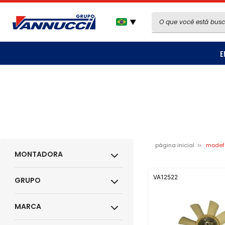
▼
E
página inicial
modef
MONTADORA
VA12522
GRUPO
MARCA