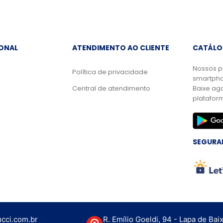
IONAL
ATENDIMENTO AO CLIENTE
CATÁLO
Nossos p
Política de privacidade
smartpho
Central de atendimento
Baixe ag
platafor
SEGURA
cci.com.br
R. Emílio Goeldi, 94 - Lapa de Bai