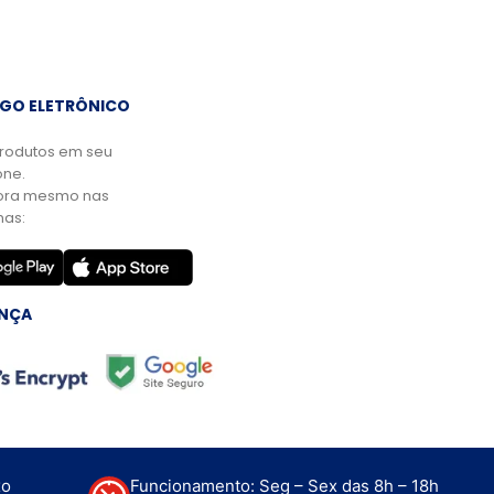
GO ELETRÔNICO
rodutos em seu
ne.
ora mesmo nas
mas:
NÇA
xo
Funcionamento: Seg – Sex das 8h – 18h