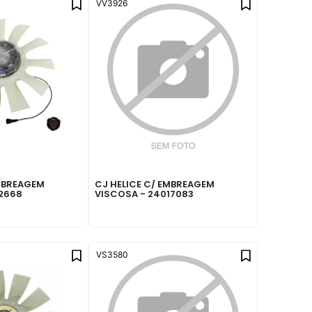
VV3926
EMBREAGEM
CJ HELICE C/ EMBREAGEM
72668
VISCOSA - 24017083
VS3580