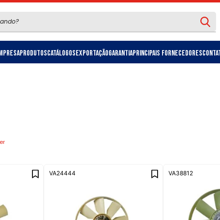
mpresa
Produtos
Catálogos
Exportação
Garantia
Principais Fornecedores
Conta
er
VA24444
VA38812