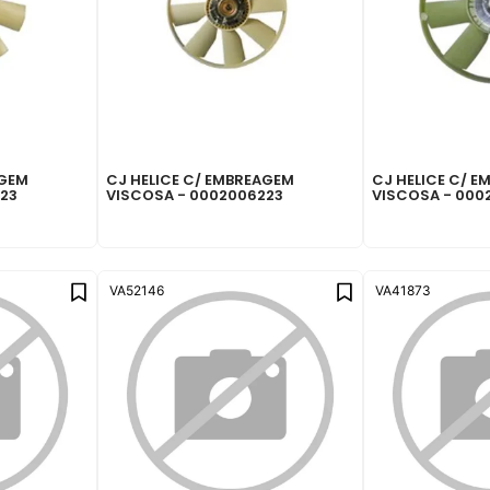
AGEM
CJ HELICE C/ EMBREAGEM
CJ HELICE C/ 
823
VISCOSA - 0002006223
VISCOSA - 000
VA52146
VA41873