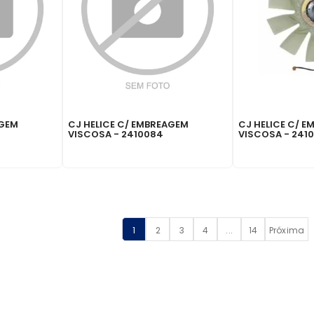
AGEM
CJ HELICE C/ EMBREAGEM
CJ HELICE C/ 
VISCOSA - 2410084
VISCOSA - 241
1
2
3
4
...
14
Próxima