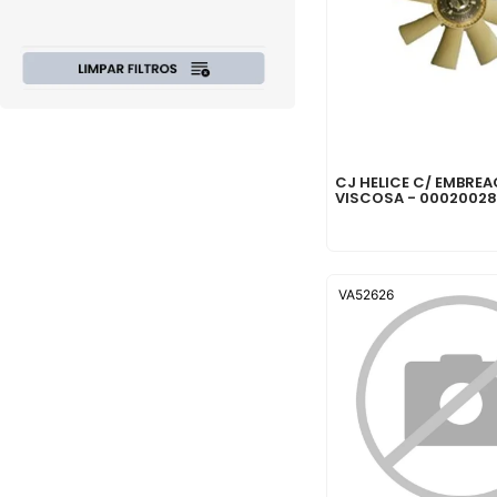
CJ HELICE C/ EMBRE
VISCOSA - 0002002
VA52626