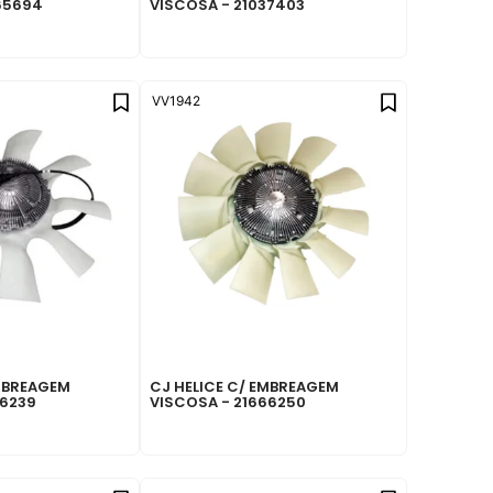
65694
VISCOSA - 21037403
VV1942
EMBREAGEM
CJ HELICE C/ EMBREAGEM
66239
VISCOSA - 21666250