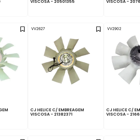
0
VISCOSA - 20501355
VISCOSA - 207
VV2627
VV2902
AGEM
CJ HELICE C/ EMBREAGEM
CJ HELICE C/ 
VISCOSA - 21382371
VISCOSA - 216