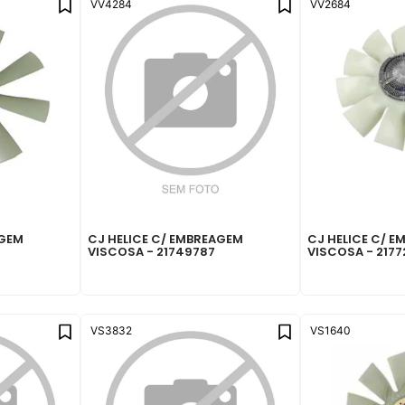
VV4284
VV2684
AGEM
CJ HELICE C/ EMBREAGEM
CJ HELICE C/ 
VISCOSA - 21749787
VISCOSA - 217
VS3832
VS1640