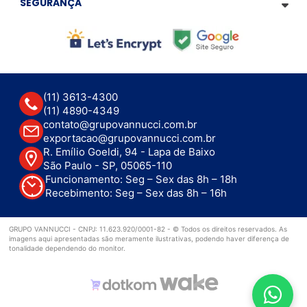
SEGURANÇA
(11) 3613-4300
(11) 4890-4349
contato@grupovannucci.com.br
exportacao@grupovannucci.com.br
R. Emílio Goeldi, 94 - Lapa de Baixo
São Paulo - SP, 05065-110
Funcionamento: Seg – Sex das 8h – 18h
Recebimento: Seg – Sex das 8h – 16h
GRUPO VANNUCCI - CNPJ: 11.623.920/0001-82 - © Todos os direitos reservados. As
imagens aqui apresentadas são meramente ilustrativas, podendo haver diferença de
tonalidade dependendo do monitor.