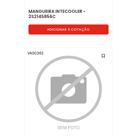
MANGUEIRA INTECOOLER -
2S2145856C
ADICIONAR À COTAÇÃO
VA50362