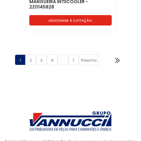
MANGUEIRA INTECOOLER -
2Z0145828
ADICIONAR À COTAÇÃO
1
2
3
4
...
7
Próxima