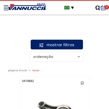
0
▼
mostrar filtros
página inicial
knorr
VA19682