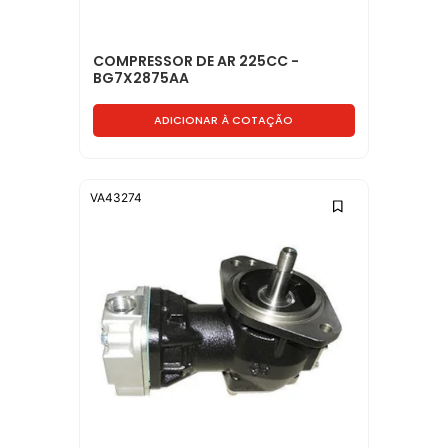
COMPRESSOR DE AR 225CC -
BG7X2875AA
ADICIONAR À COTAÇÃO
VA43274