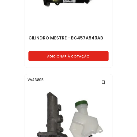
CILINDRO MESTRE - BC457A543AB
ADICIONAR À COTAÇÃO
VA43895