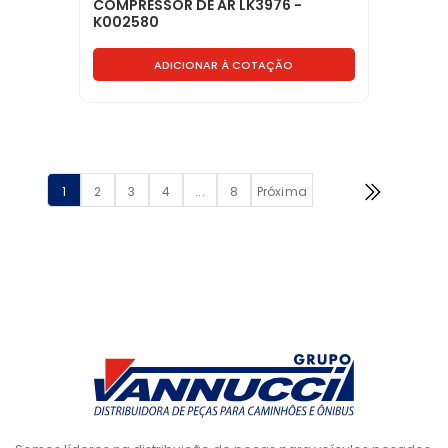
COMPRESSOR DE AR LK3976 -
K002580
ADICIONAR À COTAÇÃO
1
2
3
4
...
8
Próxima