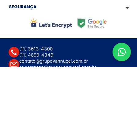
SEGURANÇA
(11) 3613-4300
(11) 4890-4349
contato@grupovannucci.com.br
exportacao@grupovannucci.com.br
R. Emílio Goeldi, 94 - Lapa de Baixo
São Paulo - SP, 05065-110
Funcionamento: Seg – Sex das 8h – 18h
Recebimento: Seg – Sex das 8h – 16h
GRUPO VANNUCCI - CNPJ: 11.623.920/0001-82 - © Todos os direitos reservados. As
imagens aqui apresentadas são meramente ilustrativas, podendo haver diferença de
tonalidade dependendo do monitor.