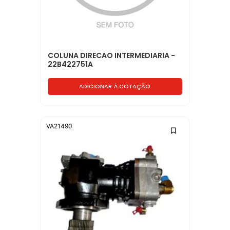
COLUNA DIRECAO INTERMEDIARIA -
22B422751A
ADICIONAR À COTAÇÃO
VA21490