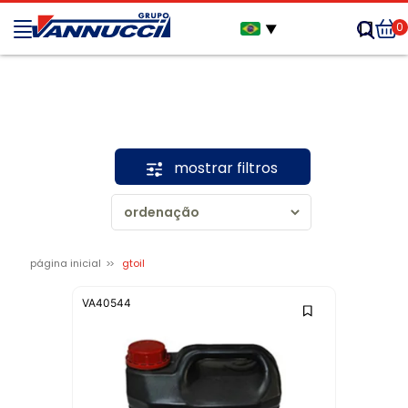
0
▼
mostrar filtros
página inicial
gtoil
VA40544