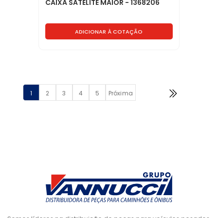
CAIXA SATELITE MAIOR - 1368206
ADICIONAR À COTAÇÃO
1
2
3
4
5
Próxima