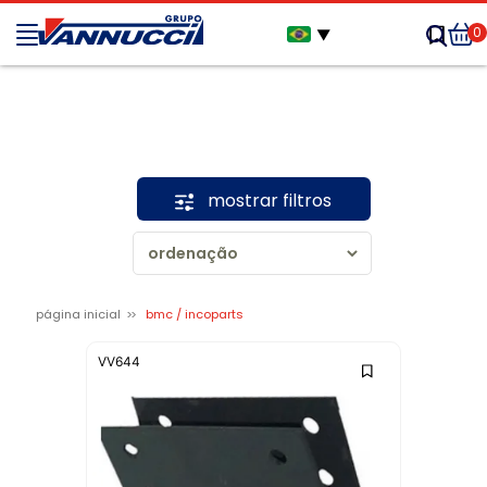
0
▼
mostrar filtros
página inicial
bmc / incoparts
VV644