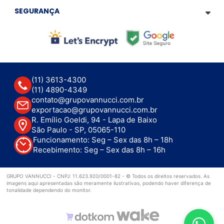
SEGURANÇA
(11) 3613-4300
(11) 4890-4349
contato@grupovannucci.com.br
exportacao@grupovannucci.com.br
R. Emílio Goeldi, 94 - Lapa de Baixo
São Paulo - SP, 05065-110
Funcionamento: Seg – Sex das 8h – 18h
Recebimento: Seg – Sex das 8h – 16h
GRUPO VANNUCCI - CNPJ: 11.623.920/0001-82 - © Todos os direitos reservados. As
imagens aqui apresentadas são meramente ilustrativas, podendo haver diferença de
tonalidade dependendo do monitor.